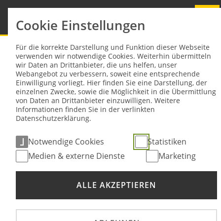
Cookie Einstellungen
Sie sind hier:
NEWS
Für die korrekte Darstellung und Funktion dieser Webseite
verwenden wir notwendige Cookies. Weiterhin übermitteln
wir Daten an Drittanbieter, die uns helfen, unser
Wer wird Deutscher Rallycross
Webangebot zu verbessern, soweit eine entsprechende
Einwilligung vorliegt. Hier finden Sie eine Darstellung, der
Meister? Spannung vor dem Finale in
einzelnen Zwecke, sowie die Möglichkeit in die Übermittlung
von Daten an Drittanbieter einzuwilligen. Weitere
Schlüchtern!
Informationen finden Sie in der verlinkten
Datenschutzerklärung.
29. Sep 2025
Notwendige Cookies
Statistiken
Medien & externe Dienste
Marketing
ALLE AKZEPTIEREN