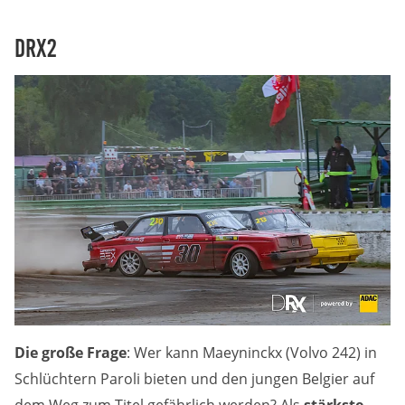
Anbieter:
Google LLC
DRX2
Zweck:
Cookies, die ggf. zur Einbettung und Bereitstellung
von Videos auf unserer Website gesetzt werden.
Google Maps
Anbieter:
Google LLC
Zweck:
Cookies, die ggf. zur Einbettung und Bereitstellung
von interaktiven Karten auf unserer Website gesetzt
werden.
Die große Frage
: Wer kann Maeyninckx (Volvo 242) in
Schlüchtern Paroli bieten und den jungen Belgier auf
Marketing