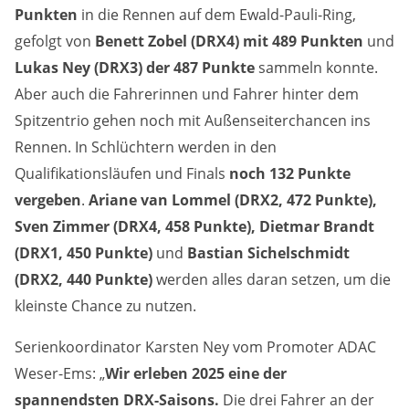
Punkten
in die Rennen auf dem Ewald-Pauli-Ring,
Anbieter:
gefolgt von
Benett Zobel (DRX4) mit 489 Punkten
und
DMSB
Lukas Ney (DRX3) der 487 Punkte
sammeln konnte.
Aber auch die Fahrerinnen und Fahrer hinter dem
Zweck:
Dieser Cookie speichert Informationen zu
Spitzentrio gehen noch mit Außenseiterchancen ins
verwendeten Hintergrundbildern der Website.
Rennen. In Schlüchtern werden in den
Qualifikationsläufen und Finals
noch 132 Punkte
Cookie Laufzeit:
24 Stunden
vergeben
.
Ariane van Lommel (DRX2, 472 Punkte),
Sven Zimmer (DRX4, 458 Punkte), Dietmar Brandt
(DRX1, 450 Punkte)
und
Bastian Sichelschmidt
Cookie Consent
(DRX2, 440 Punkte)
werden alles daran setzen, um die
Name:
kleinste Chance zu nutzen.
cookie_consent
Serienkoordinator Karsten Ney vom Promoter ADAC
Anbieter:
Weser-Ems: „
Wir erleben 2025 eine der
DMSB
spannendsten DRX-Saisons.
Die drei Fahrer an der