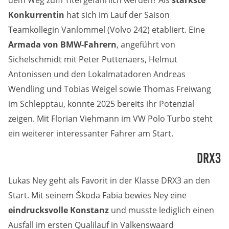
dem Weg zum Titel gefährlich werden? Als
stärkste
Marketing-Cookies werden von Drittanbietern verwendet,
Konkurrentin
hat sich im Lauf der Saison
um personalisierte Werbung anzuzeigen. Dazu verfolgen
sie die Aktivitäten der Besucher über verschiedene
Teamkollegin Vanlommel (Volvo 242) etabliert. Eine
Websites hinweg.
Armada von BMW-Fahrern
, angeführt von
Google Ads
Sichelschmidt mit Peter Puttenaers, Helmut
Antonissen und den Lokalmatadoren Andreas
Name:
Wendling und Tobias Weigel sowie Thomas Freiwang
_gcl_aw, _gcl_gs, _gclid, _gcl_au, FPGCLAW, FPAU
im Schlepptau, konnte 2025 bereits ihr Potenzial
zeigen. Mit Florian Viehmann im VW Polo Turbo steht
Anbieter:
Google LLC
ein weiterer interessanter Fahrer am Start.
DRX3
Zweck:
Wir nutzen Marketing-Cookies, um den Erfolg unserer
Online-Werbemaßnahmen auf anderen Seiten zu
Lukas Ney geht als Favorit in der Klasse DRX3 an den
messen und damit eine optimale Verteilung unseres
Werbebudgets zu gewährleisten.
Start. Mit seinem Škoda Fabia bewies Ney eine
eindrucksvolle Konstanz
und musste lediglich einen
Cookie Laufzeit:
Ausfall im ersten Qualilauf in Valkenswaard
90 Tage