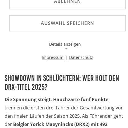
ABLEHNEN
AUSWAHL SPEICHERN
Eine spektakuläre DRX Saison geht am Wochenende
im osthessischen Schlüchtern in die letzte Runde
mit den Läufen Acht und Neun. Spätestens am
Details anzeigen
Sonntag Nachmittag steht fest, wer Deutscher
Rallycross Meister 2025 ist.
Impressum
|
Datenschutz
Notwendige Cookies
Notwendige Cookies ermöglichen die Kernfunktionalität
einer Website. Sie helfen dabei, die Website nutzbar zu
Showdown in Schlüchtern: Wer holt den
machen, indem sie grundlegende Funktionen
DRX-Titel 2025?
ermöglichen. Ohne diese Cookies kann die Website nicht
richtig funktionieren.
Die Spannung steigt. Hauchzarte fünf Punkte
Background Image
trennen die ersten drei Fahrer der Gesamtwertung vor
den finalen Läufen der Saison 2025. Als Führender geht
Name:
der
Belgier Yorick Maeyninckx (DRX2) mit 492
gw-cookie-bgimage