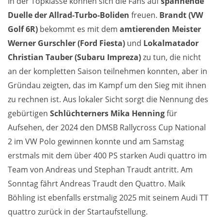
In der Topklasse können sich die Fans auf
spannende
Anbieter:
Duelle der Allrad-Turbo-Boliden
freuen.
Brandt (VW
Google LLC
Golf 6R)
bekommt es mit dem
amtierenden Meister
Zweck:
Werner Gurschler (Ford Fiesta)
und
Lokalmatador
Diese Cookies dienen zur Erhebung von Statistiken zur
Christian Tauber (Subaru Impreza)
zu tun, die nicht
Website-Nutzung.
an der kompletten Saison teilnehmen konnten, aber in
Cookie Laufzeit:
Gründau zeigten, das im Kampf um den Sieg mit ihnen
24 Monate
zu rechnen ist. Aus lokaler Sicht sorgt die Nennung des
gebürtigen
Schlüchterners Mika Henning
für
Aufsehen, der 2024 den DMSB Rallycross Cup National
Medien & externe Dienste
2 im VW Polo gewinnen konnte und am Samstag
Um Inhalte von Videoplattformen und weiteren externen
erstmals mit dem über 400 PS starken Audi quattro im
Diensten anzeigen zu können, werden von diesen ggf.
Cookies gesetzt. Die Einbindung kann bei Bedarf einzeln
Team von Andreas und Stephan Traudt antritt. Am
aktiviert werden.
Sonntag fährt Andreas Traudt den Quattro. Maik
YouTube
Böhling ist ebenfalls erstmalig 2025 mit seinem Audi TT
quattro zurück in der Startaufstellung.