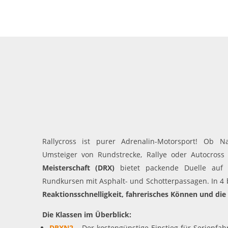
cookie_consent
Name:
DMSB
Anbieter:
Dieser Cookie speichert die gewählten
Zweck:
Cookie-Einstellungen.
12 Monate
Cookie Laufzeit:
Statistiken
Cookies, die der Sammlung von Informationen und Erstellung von
Berichten über die Website-Nutzungsstatistik dienen, ohne dass
einzelne Besucher persönlich identifiziert werden können.
Rallycross ist purer Adrenalin-Motorsport! Ob Na
Umsteiger von Rundstrecke, Rallye oder Autocros
Google Analytics
Meisterschaft (DRX)
bietet packende Duelle auf 
_gat, _ga, _gid
Rundkursen mit Asphalt- und Schotterpassagen. In 4 b
Name:
Reaktionsschnelligkeit, fahrerisches Können und die 
Google LLC
Anbieter:
Die Klassen im Überblick:
Diese Cookies dienen zur Erhebung von
Zweck:
DRXN2
–
Der kostengünstige Einstieg für Serienfah