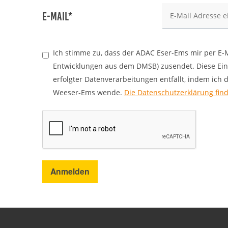
Zweck:
Bereitstellung von interaktiven Karten auf
E-Mail*
unserer Website gesetzt werden.
Marketing
Ich stimme zu, dass der ADAC Eser-Ems mir per E-
Marketing-Cookies werden von Drittanbietern verwendet, um
Entwicklungen aus dem DMSB) zusendet. Diese Einwi
personalisierte Werbung anzuzeigen. Dazu verfolgen sie die
erfolgter Datenverarbeitungen entfällt, indem ich
Aktivitäten der Besucher über verschiedene Websites hinweg.
Weeser-Ems wende.
Die Datenschutzerklärung finde
Google Ads
_gcl_aw, _gcl_gs, _gclid, _gcl_au, FPGCLAW,
Name:
FPAU
Google LLC
Anbieter:
Wir nutzen Marketing-Cookies, um den
Zweck:
Anmelden
Erfolg unserer Online-Werbemaßnahmen
auf anderen Seiten zu messen und damit
eine optimale Verteilung unseres
Werbebudgets zu gewährleisten.
90 Tage
Cookie Laufzeit: