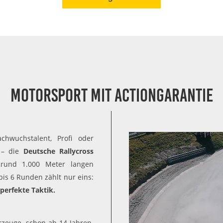
Motorsport mit Actiongarantie
chwuchstalent, Profi oder
s – die
Deutsche Rallycross
rund 1.000 Meter langen
is 6 Runden zählt nur eins:
perfekte Taktik.
rzeuge, schon ab 14 Jahren.