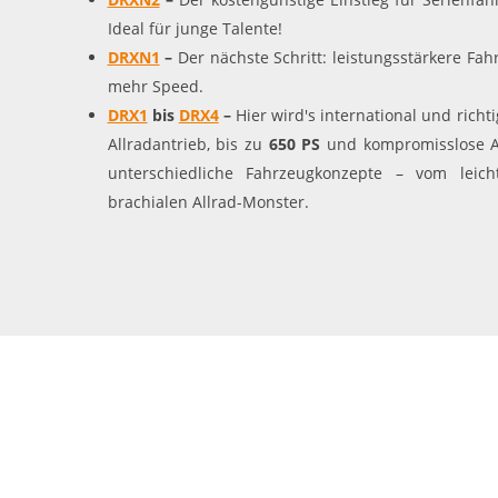
Statistiken zur Website-Nutzung.
Ideal für junge Talente!
24 Monate
Cookie Laufzeit:
DRXN1
–
Der nächste Schritt: leistungsstärkere Fah
mehr Speed.
DRX1
bis
DRX4
–
Hier wird's international und richti
Medien & externe Dienste
Allradantrieb, bis zu
650 PS
und kompromisslose Ac
Um Inhalte von Videoplattformen und weiteren externen
Diensten anzeigen zu können, werden von diesen ggf. Cookies
unterschiedliche Fahrzeugkonzepte – vom leich
gesetzt. Die Einbindung kann bei Bedarf einzeln aktiviert werden.
brachialen Allrad-Monster.
YouTube
Google LLC
Anbieter:
Cookies, die ggf. zur Einbettung und
Zweck:
Bereitstellung von Videos auf unserer
Website gesetzt werden.
Google Maps
Google LLC
Anbieter:
Cookies, die ggf. zur Einbettung und