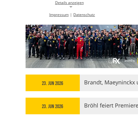
Details anzeigen
Impressum
|
Datenschutz
Notwendige Cookies
Notwendige Cookies ermöglichen die Kernfunktionalität einer
Website. Sie helfen dabei, die Website nutzbar zu machen, indem sie
grundlegende Funktionen ermöglichen. Ohne diese Cookies kann die
Website nicht richtig funktionieren.
Background Image
gw-cookie-bgimage
Name:
DMSB
Anbieter:
Brandt, Maeyninckx 
23. Jun 2026
Dieser Cookie speichert Informationen zu
Zweck:
verwendeten Hintergrundbildern der
Website.
Bröhl feiert Premier
23. Jun 2026
24 Stunden
Cookie Laufzeit:
Cookie Consent