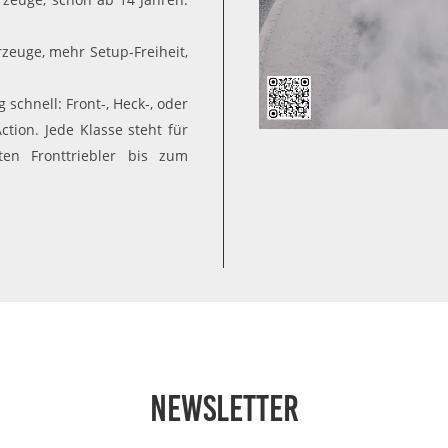
rzeuge, mehr Setup-Freiheit,
g schnell: Front-, Heck-, oder
tion. Jede Klasse steht für
ten Fronttriebler bis zum
Newsletter