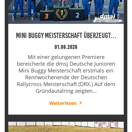
Marketing-Cookies werden von Drittanbietern verwendet,
um personalisierte Werbung anzuzeigen. Dazu verfolgen
sie die Aktivitäten der Besucher über verschiedene
Websites hinweg.
Google Ads
Mini Buggy Meisterschaft überzeugt…
01.06.2026
Name:
_gcl_aw, _gcl_gs, _gclid, _gcl_au, FPGCLAW, FPAU
Mit einer gelungenen Premiere
bereicherte die dmsj Deutsche Junioren
Anbieter:
Mini Buggy Meisterschaft erstmals ein
Google LLC
Rennwochenende der Deutschen
Rallycross Meisterschaft (DRX.) Auf dem
Zweck:
Gründautalring zeigten…
Wir nutzen Marketing-Cookies, um den Erfolg unserer
Online-Werbemaßnahmen auf anderen Seiten zu
Weiterlesen
messen und damit eine optimale Verteilung unseres
Werbebudgets zu gewährleisten.
Cookie Laufzeit:
90 Tage