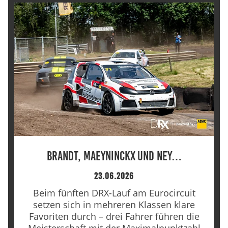
Anbieter:
DMSB
Zweck:
Dieser Cookie speichert Informationen zu
verwendeten Hintergrundbildern der Website.
Cookie Laufzeit:
24 Stunden
Cookie Consent
Brandt, Maeyninckx und Ney…
Name:
23.06.2026
cookie_consent
Beim fünften DRX-Lauf am Eurocircuit
Anbieter:
setzen sich in mehreren Klassen klare
DMSB
Favoriten durch – drei Fahrer führen die
Meisterschaft mit der Maximalpunktzahl