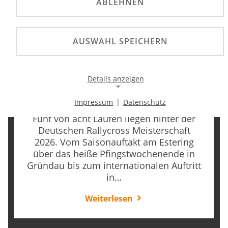
ABLEHNEN
AUSWAHL SPEICHERN
Details anzeigen
Fünf Läufe, viele Geschichten: Die…
29.07.2026
Impressum
|
Datenschutz
Notwendige Cookies
Fünf von acht Läufen liegen hinter der
Notwendige Cookies ermöglichen die Kernfunktionalität
Deutschen Rallycross Meisterschaft
einer Website. Sie helfen dabei, die Website nutzbar zu
2026. Vom Saisonauftakt am Estering
machen, indem sie grundlegende Funktionen
ermöglichen. Ohne diese Cookies kann die Website nicht
über das heiße Pfingstwochenende in
richtig funktionieren.
Gründau bis zum internationalen Auftritt
in…
Background Image
Weiterlesen
Name:
gw-cookie-bgimage