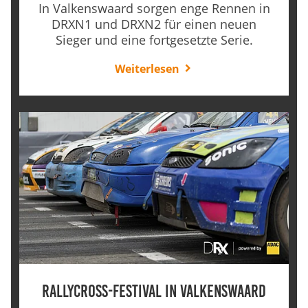
In Valkenswaard sorgen enge Rennen in
Anbieter:
DRXN1 und DRXN2 für einen neuen
Google LLC
Sieger und eine fortgesetzte Serie.
Zweck:
Weiterlesen
Diese Cookies dienen zur Erhebung von Statistiken zur
Website-Nutzung.
Cookie Laufzeit:
24 Monate
Medien & externe Dienste
Um Inhalte von Videoplattformen und weiteren externen
Diensten anzeigen zu können, werden von diesen ggf.
Cookies gesetzt. Die Einbindung kann bei Bedarf einzeln
aktiviert werden.
YouTube
Rallycross-Festival in Valkenswaard