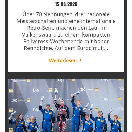
Anbieter:
15.06.2026
Google LLC
Über 70 Nennungen, drei nationale
Meisterschaften und eine internationale
Zweck:
Retro-Serie machen den Lauf in
Cookies, die ggf. zur Einbettung und Bereitstellung
Valkenswaard zu einem kompakten
von Videos auf unserer Website gesetzt werden.
Rallycross-Wochenende mit hoher
Renndichte. Auf dem Eurocircuit…
Google Maps
Weiterlesen
Anbieter:
Google LLC
Zweck:
Cookies, die ggf. zur Einbettung und Bereitstellung
von interaktiven Karten auf unserer Website gesetzt
werden.
Marketing