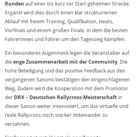
Runden
auf einer bis kurz vor Start geheimen Strecke.
Marketing-Cookies werden von Drittanbietern verwendet,
um personalisierte Werbung anzuzeigen. Dazu verfolgen
Ergänzt wird dies durch einen klar strukturierten
sie die Aktivitäten der Besucher über verschiedene
Websites hinweg.
Ablauf mit freiem Training, Qualifikation, Heats,
Vorfinals und einem großen Finale, in dem die besten
Google Ads
Fahrerinnen und Fahrer um den Tagessieg kämpfen.
Name:
Ein besonderes Augenmerk legen die Veranstalter auf
_gcl_aw, _gcl_gs, _gclid, _gcl_au, FPGCLAW, FPAU
die
enge Zusammenarbeit mit der Community
. Die
hohe Beteiligung und das positive Feedback aus den
Anbieter:
Google LLC
vergangenen Saisons bestätigen den eingeschlagenen
Weg. Zudem wird die Kooperation mit dem Promotor
Zweck:
der
DRX – Deutschen Rallycross-Meisterschaft
in
Wir nutzen Marketing-Cookies, um den Erfolg unserer
Online-Werbemaßnahmen auf anderen Seiten zu
dieser Saison weiter intensiviert, um das virtuelle und
messen und damit eine optimale Verteilung unseres
reale Rallycross noch stärker miteinander zu
Werbebudgets zu gewährleisten.
verzahnen.
Cookie Laufzeit:
90 Tage