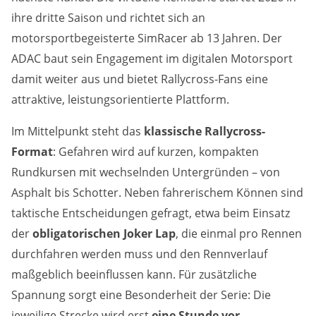
Zweck:
ihre dritte Saison und richtet sich an
Dieser Cookie speichert die gewählten Cookie-
motorsportbegeisterte SimRacer ab 13 Jahren. Der
Einstellungen.
ADAC baut sein Engagement im digitalen Motorsport
Cookie Laufzeit:
damit weiter aus und bietet Rallycross-Fans eine
12 Monate
attraktive, leistungsorientierte Plattform.
Im Mittelpunkt steht das
klassische Rallycross-
Statistiken
Format
: Gefahren wird auf kurzen, kompakten
Cookies, die der Sammlung von Informationen und
Rundkursen mit wechselnden Untergründen – von
Erstellung von Berichten über die Website-
Asphalt bis Schotter. Neben fahrerischem Können sind
Nutzungsstatistik dienen, ohne dass einzelne
Besucher persönlich identifiziert werden können.
taktische Entscheidungen gefragt, etwa beim Einsatz
der
obligatorischen Joker Lap
, die einmal pro Rennen
Google Analytics
durchfahren werden muss und den Rennverlauf
maßgeblich beeinflussen kann. Für zusätzliche
Name:
_gat, _ga, _gid
Spannung sorgt eine Besonderheit der Serie: Die
jeweilige Strecke wird erst
eine Stunde vor