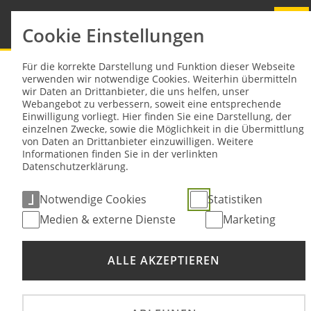
Cookie Einstellungen
Sie sind hier:
NEWS
Für die korrekte Darstellung und Funktion dieser Webseite
verwenden wir notwendige Cookies. Weiterhin übermitteln
wir Daten an Drittanbieter, die uns helfen, unser
ADAC SimRacing Rallycross Cup
Webangebot zu verbessern, soweit eine entsprechende
Einwilligung vorliegt. Hier finden Sie eine Darstellung, der
startet in die dritte Saison
einzelnen Zwecke, sowie die Möglichkeit in die Übermittlung
von Daten an Drittanbieter einzuwilligen. Weitere
Informationen finden Sie in der verlinkten
11. Mai 2026
Datenschutzerklärung.
Notwendige Cookies
Statistiken
Medien & externe Dienste
Marketing
ALLE AKZEPTIEREN