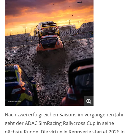
Anbieter:
DMSB
Zweck:
Dieser Cookie speichert Informationen zu
verwendeten Hintergrundbildern der Website.
Cookie Laufzeit:
24 Stunden
Cookie Consent
Name:
cookie_consent
Nach zwei erfolgreichen Saisons im vergangenen Jahr
Anbieter:
geht der ADAC SimRacing Rallycross Cup in seine
DMSB
nächste Runde. Die virtuelle Rennserie startet 2026 in