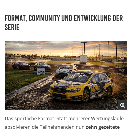
Anbieter:
Google LLC
Format, Community und Entwicklung der
Zweck:
Serie
Cookies, die ggf. zur Einbettung und Bereitstellung
von Videos auf unserer Website gesetzt werden.
Google Maps
Anbieter:
Google LLC
Zweck:
Cookies, die ggf. zur Einbettung und Bereitstellung
von interaktiven Karten auf unserer Website gesetzt
werden.
Das sportliche Format: Statt mehrerer Wertungsläufe
absolvieren die Teilnehmenden nun
zehn gezeitete
Marketing