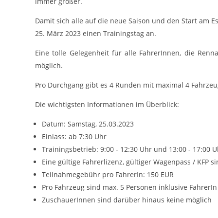
immer größer.
cookie_consent
Name:
Damit sich alle auf die neue Saison und den Start am 
DMSB
Anbieter:
25. März 2023 einen Trainingstag an.
Dieser Cookie speichert die gewählten
Zweck:
Cookie-Einstellungen.
Eine tolle Gelegenheit für alle FahrerInnen, die Ren
möglich.
12 Monate
Cookie Laufzeit:
Pro Durchgang gibt es 4 Runden mit maximal 4 Fahrzeug
Die wichtigsten Informationen im Überblick:
Statistiken
Cookies, die der Sammlung von Informationen und Erstellung von
Datum: Samstag, 25.03.2023
Berichten über die Website-Nutzungsstatistik dienen, ohne dass
einzelne Besucher persönlich identifiziert werden können.
Einlass: ab 7:30 Uhr
Trainingsbetrieb: 9:00 - 12:30 Uhr und 13:00 - 17:00 U
Google Analytics
Eine gültige Fahrerlizenz, gültiger Wagenpass / KFP 
_gat, _ga, _gid
Teilnahmegebühr pro FahrerIn: 150 EUR
Name:
Pro Fahrzeug sind max. 5 Personen inklusive Fahrer
Google LLC
Anbieter:
ZuschauerInnen sind darüber hinaus keine möglich
Diese Cookies dienen zur Erhebung von
Zweck: