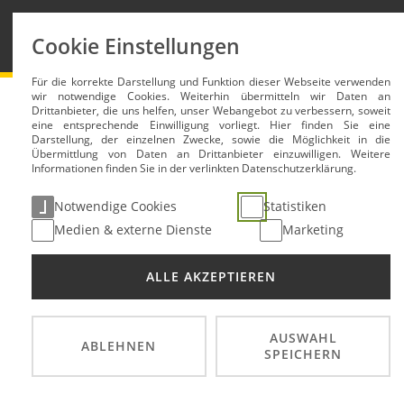
News
Reglemen
Cookie Einstellungen
Für die korrekte Darstellung und Funktion dieser Webseite verwenden
Deutsche Rallycross Meisterschaft DRX
News
wir notwendige Cookies. Weiterhin übermitteln wir Daten an
Drittanbieter, die uns helfen, unser Webangebot zu verbessern, soweit
eine entsprechende Einwilligung vorliegt. Hier finden Sie eine
Darstellung, der einzelnen Zwecke, sowie die Möglichkeit in die
Übermittlung von Daten an Drittanbieter einzuwilligen. Weitere
Trainingstag am 25.03.
Informationen finden Sie in der verlinkten Datenschutzerklärung.
Notwendige Cookies
Statistiken
23. Jan 2023
Medien & externe Dienste
Marketing
ALLE AKZEPTIEREN
AUSWAHL
ABLEHNEN
SPEICHERN