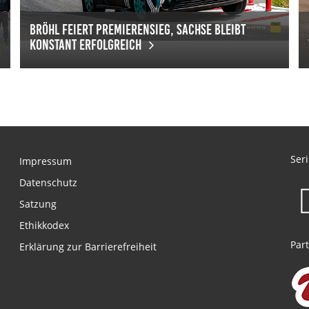
Bröhl feiert Premierensieg, Sachse bleibt
konstant erfolgreich
Bröhl feiert Premierensieg, Sachse bleibt konstant erfolgreich
mt Fahrt auf
Br
Ser
Impressum
Datenschutz
Satzung
Ethikkodex
Part
Erklärung zur Barrierefreiheit