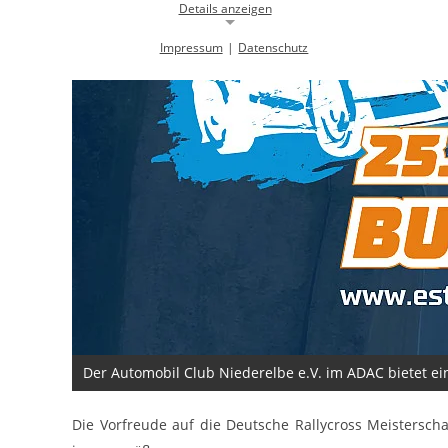
Details anzeigen
Impressum
|
Datenschutz
Notwendige Cookies
Notwendige Cookies ermöglichen die Kernfunktionalität einer
Website. Sie helfen dabei, die Website nutzbar zu machen, indem sie
grundlegende Funktionen ermöglichen. Ohne diese Cookies kann die
Website nicht richtig funktionieren.
Background Image
gw-cookie-bgimage
Name:
DMSB
Anbieter:
Dieser Cookie speichert Informationen zu
Zweck:
verwendeten Hintergrundbildern der
Website.
24 Stunden
Cookie Laufzeit:
Der Automobil Club Niederelbe e.V. im ADAC bietet ei
Cookie Consent
Die Vorfreude auf die Deutsche Rallycross Meistersch