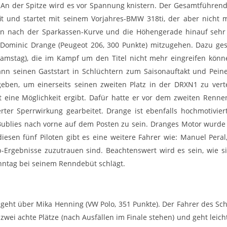
 An der Spitze wird es vor Spannung knistern. Der Gesamtführend
it und startet mit seinem Vorjahres-BMW 318ti, der aber nicht
n nach der Sparkassen-Kurve und die Höhengerade hinauf seh
 Dominic Drange (Peugeot 206, 300 Punkte) mitzugehen. Dazu gese
Samstag), die im Kampf um den Titel nicht mehr eingreifen könn
nn seinen Gaststart in Schlüchtern zum Saisonauftakt und Pein
eben, um einerseits seinen zweiten Platz in der DRXN1 zu verte
t eine Möglichkeit ergibt. Dafür hatte er vor dem zweiten Renn
ter Sperrwirkung gearbeitet. Drange ist ebenfalls hochmotivier
Bublies nach vorne auf dem Posten zu sein. Dranges Motor wurde
esen fünf Piloten gibt es eine weitere Fahrer wie: Manuel Peral, 
p-Ergebnisse zuzutrauen sind. Beachtenswert wird es sein, wie s
nntag bei seinem Renndebüt schlägt.
S) geht über Mika Henning (VW Polo, 351 Punkte). Der Fahrer des S
 zwei achte Plätze (nach Ausfällen im Finale stehen) und geht leich