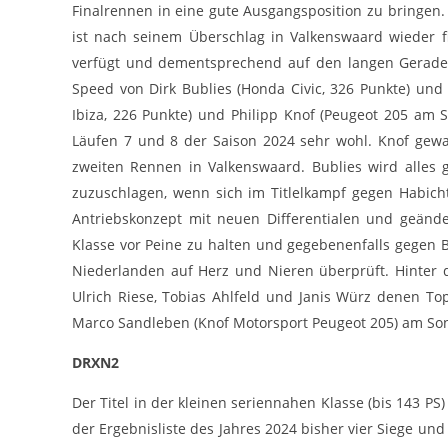
Finalrennen in eine gute Ausgangsposition zu bringen.
ist nach seinem Überschlag in Valkenswaard wieder f
verfügt und dementsprechend auf den langen Gerade
Speed von Dirk Bublies (Honda Civic, 326 Punkte) und
Ibiza, 226 Punkte) und Philipp Knof (Peugeot 205 am 
Läufen 7 und 8 der Saison 2024 sehr wohl. Knof gewa
zweiten Rennen in Valkenswaard. Bublies wird alles g
zuzuschlagen, wenn sich im Titlelkampf gegen Habich
Antriebskonzept mit neuen Differentialen und geänder
Klasse vor Peine zu halten und gegebenenfalls gegen 
Niederlanden auf Herz und Nieren überprüft. Hinter di
Ulrich Riese, Tobias Ahlfeld und Janis Würz denen To
Marco Sandleben (Knof Motorsport Peugeot 205) am So
DRXN2
Der Titel in der kleinen seriennahen Klasse (bis 143 P
der Ergebnisliste des Jahres 2024 bisher vier Siege und