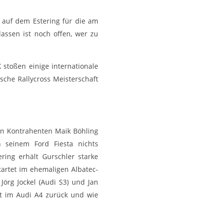
 auf dem Estering für die am
assen ist noch offen, wer zu
stoßen einige internationale
tsche Rallycross Meisterschaft
en Kontrahenten Maik Böhling
 seinem Ford Fiesta nichts
ing erhält Gurschler starke
tartet im ehemaligen Albatec-
örg Jockel (Audi S3) und Jan
dt im Audi A4 zurück und wie