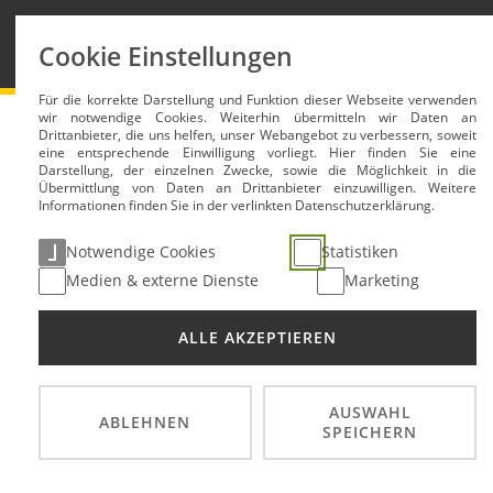
News
Reglemen
Cookie Einstellungen
Für die korrekte Darstellung und Funktion dieser Webseite verwenden
Deutsche Rallycross Meisterschaft DRX
News
wir notwendige Cookies. Weiterhin übermitteln wir Daten an
Drittanbieter, die uns helfen, unser Webangebot zu verbessern, soweit
eine entsprechende Einwilligung vorliegt. Hier finden Sie eine
Darstellung, der einzelnen Zwecke, sowie die Möglichkeit in die
Übermittlung von Daten an Drittanbieter einzuwilligen. Weitere
Titel Entscheidungen i
Informationen finden Sie in der verlinkten Datenschutzerklärung.
Notwendige Cookies
Statistiken
02. Okt 2024
Medien & externe Dienste
Marketing
ALLE AKZEPTIEREN
AUSWAHL
ABLEHNEN
SPEICHERN