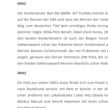
Statistiken zur Website-Nutzung.
DRX2
24 Monate
Cookie Laufzeit:
Der Niederländer Bart Bel (BMW, 367 Punkte) möchte bei
auf die Rennen der DRX und lässt die Rennen der niede
Weg zum deutschen Titel kein unnötiges Risiko einzug
Medien & externe Dienste
dahinter folgte DRX4-Pilot Benett Zobel (Ford Fiesta
Um Inhalte von Videoplattformen und weiteren externen
Diensten anzeigen zu können, werden von diesen ggf. Cookies
den beiden Niederländern ist auch der Belgier Yoric
gesetzt. Die Einbindung kann bei Bedarf einzeln aktiviert werden.
Valkenswaard schon das Potential dieser Kombination 
YouTube
Meister Bastian Sichelschmidt, der mit Problemen am
zeigen, genauso wie Florian Viehmann (VW Polo), der i
Google LLC
Anbieter:
den beiden Valkenswaard-Rennen ebenfalls schon Podest
Cookies, die ggf. zur Einbettung und
Zweck:
DRX3
Bereitstellung von Videos auf unserer
Website gesetzt werden.
Ein Feld aus sieben DRX3-Autos findet sich zum Finale i
nach Buxtehude anreist, mit dem er bereits in der di
Google Maps
unter anderem von Lokalmatador Lukas Ney (Skoda Fabi
Google LLC
Anbieter:
Markus Røsrud und Henrik Hakonsen mit ihren schnell
Norddeutschland.
Cookies, die ggf. zur Einbettung und