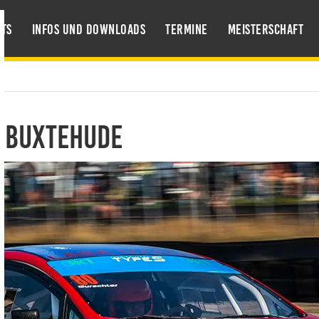
ts
Infos und Downloads
Termine
Meisterschaft
n Buxtehude