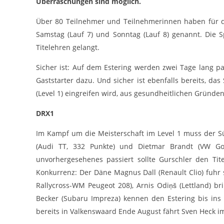
Überraschungen sind möglich.
cookie_consent
Name:
Über 80 Teilnehmer und Teilnehmerinnen haben für da
DMSB
Anbieter:
Samstag (Lauf 7) und Sonntag (Lauf 8) genannt. Die 
Dieser Cookie speichert die gewählten
Titelehren gelangt.
Zweck:
Cookie-Einstellungen.
Sicher ist: Auf dem Estering werden zwei Tage lang p
12 Monate
Cookie Laufzeit:
Gaststarter dazu. Und sicher ist ebenfalls bereits, da
(Level 1) eingreifen wird, aus gesundheitlichen Gründ
Statistiken
DRX1
Cookies, die der Sammlung von Informationen und Erstellung von
Berichten über die Website-Nutzungsstatistik dienen, ohne dass
Im Kampf um die Meisterschaft im Level 1 muss der Sü
einzelne Besucher persönlich identifiziert werden können.
(Audi TT, 332 Punkte) und Dietmar Brandt (VW Go
Google Analytics
unvorhergesehenes passiert sollte Gurschler den Ti
Konkurrenz: Der Däne Magnus Dall (Renault Clio) fuhr 
_gat, _ga, _gid
Name:
Rallycross-WM Peugeot 208), Arnis Odiņš (Lettland) b
Google LLC
Becker (Subaru Impreza) kennen den Estering bis ins
Anbieter:
bereits in Valkenswaard Ende August fährt Sven Heck 
Diese Cookies dienen zur Erhebung von
Zweck: