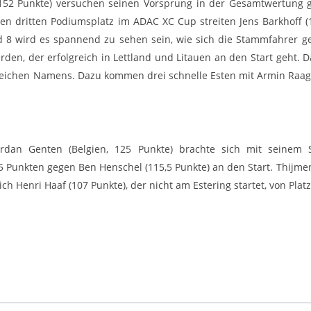
 (152 Punkte) versuchen seinen Vorsprung in der Gesamtwertung
den dritten Podiumsplatz im ADAC XC Cup streiten Jens Barkhoff 
d 8 wird es spannend zu sehen sein, wie sich die Stammfahrer ge
den, der erfolgreich in Lettland und Litauen an den Start geht. D
leichen Namens. Dazu kommen drei schnelle Esten mit Armin Raag,
Jordan Genten (Belgien, 125 Punkte) brachte sich mit seinem 
 Punkten gegen Ben Henschel (115,5 Punkte) an den Start. Thijme
ch Henri Haaf (107 Punkte), der nicht am Estering startet, von Plat