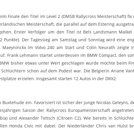
m Finale den Titel im Level 2 (DMSB Rallycross Meisterschaft) fix
rländischen Meisterschaft, die parallel auf dem Estering ausget
ehen. Erster Verfolger um den Titel ist Bels Landsmann Maikel 
, 282 Punkte). Der Tagessieg am Samstag und Sonntag wird eine e
k Maeyninckx im Volvo 240 am Start und Colin Neurath zeigte im
auf. Frank Lehmann startet unterdessen im BMW Compact, den sons
 BMW bisher etwas unter Wert geschlagen wurde möchte beim Fi
n Schlüchtern schon auf dem Podest war. Die Belgierin Ariane Van
plätze erzielen. Insgesamt starten 12 Autos in der DRX2.
n Buxtehude ein. Favorisiert ist sicher der junge Nicolas Geleyns, 
esjährigen Saison der Rallycross Europameisterschaft angetreten
a) und Alexander Teltsch (Citroen C2). Wie bereits in Schlücht
en Honda Civic mit dabei. Der Niederländer Chris van Hulst b