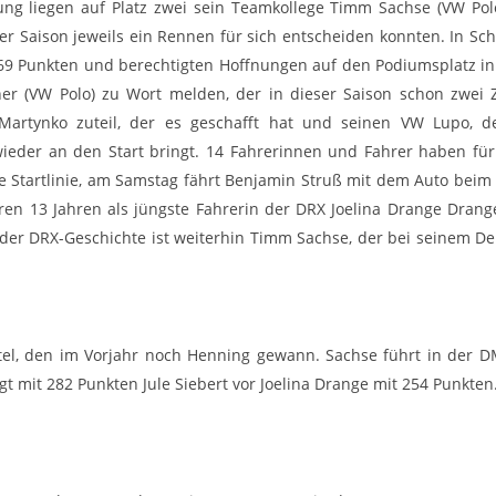
ung liegen auf Platz zwei sein Teamkollege Timm Sachse (VW Pol
er Saison jeweils ein Rennen für sich entscheiden konnten. In Sch
 269 Punkten und berechtigten Hoffnungen auf den Podiumsplatz i
er (VW Polo) zu Wort melden, der in dieser Saison schon zwei Z
artynko zuteil, der es geschafft hat und seinen VW Lupo, der 
wieder an den Start bringt. 14 Fahrerinnen und Fahrer haben fü
e Startlinie, am Samstag fährt Benjamin Struß mit dem Auto beim
hren 13 Jahren als jüngste Fahrerin der DRX Joelina Drange Drange
n der DRX-Geschichte ist weiterhin Timm Sachse, der bei seinem D
itel, den im Vorjahr noch Henning gewann. Sachse führt in der 
egt mit 282 Punkten Jule Siebert vor Joelina Drange mit 254 Punkten