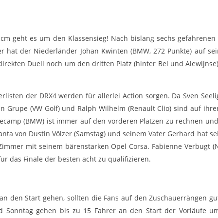
ccm geht es um den Klassensieg! Nach bislang sechs gefahrenen 
ger hat der Niederländer Johan Kwinten (BMW, 272 Punkte) auf se
 direkten Duell noch um den dritten Platz (hinter Bel und Alewijns
rlisten der DRX4 werden für allerlei Action sorgen. Da Sven Seeli
en Grupe (VW Golf) und Ralph Wilhelm (Renault Clio) sind auf ih
 Seecamp (BMW) ist immer auf den vorderen Plätzen zu rechnen un
Manta von Dustin Völzer (Samstag) und seinem Vater Gerhard hat 
 Zimmer mit seinem bärenstarken Opel Corsa. Fabienne Verbugt (Ni
ür das Finale der besten acht zu qualifizieren.
n den Start gehen, sollten die Fans auf den Zuschauerrängen gu
Sonntag gehen bis zu 15 Fahrer an den Start der Vorläufe um 