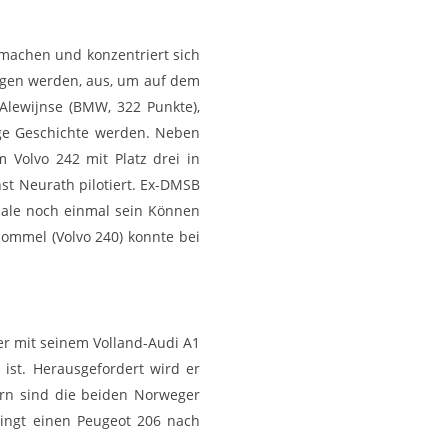
 machen und konzentriert sich
ragen werden, aus, um auf dem
Alewijnse (BMW, 322 Punkte),
nge Geschichte werden. Neben
 Volvo 242 mit Platz drei in
t Neurath pilotiert. Ex-DMSB
nale noch einmal sein Können
lommel (Volvo 240) konnte bei
der mit seinem Volland-Audi A1
 ist. Herausgefordert wird er
ern sind die beiden Norweger
ringt einen Peugeot 206 nach