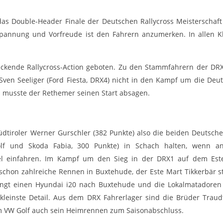
s Double-Header Finale der Deutschen Rallycross Meisterschaft
Spannung und Vorfreude ist den Fahrern anzumerken. In allen Kl
ackende Rallycross-Action geboten. Zu den Stammfahrern der DRX 
s Sven Seeliger (Ford Fiesta, DRX4) nicht in den Kampf um die Deu
en musste der Rethemer seinen Start absagen.
dtiroler Werner Gurschler (382 Punkte) also die beiden Deutsch
lf und Skoda Fabia, 300 Punkte) in Schach halten, wenn an
tel einfahren. Im Kampf um den Sieg in der DRX1 auf dem Ester
schon zahlreiche Rennen in Buxtehude, der Este Mart Tikkerbär s
ringt einen Hyundai i20 nach Buxtehude und die Lokalmatadoren J
 kleinste Detail. Aus dem DRX Fahrerlager sind die Brüder Trau
im VW Golf auch sein Heimrennen zum Saisonabschluss.