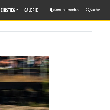
Einstieg
Galerie
Kontrastmodus
Suche
---NEWSLETTER---