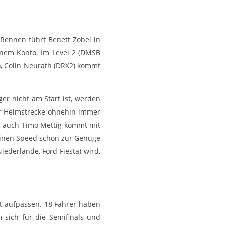
Rennen führt Benett Zobel in
inem Konto. Im Level 2 (DMSB
e), Colin Neurath (DRX2) kommt
ger nicht am Start ist, werden
rer Heimstrecke ohnehin immer
d auch Timo Mettig kommt mit
seinen Speed schon zur Genüge
ederlande, Ford Fiesta) wird,
t aufpassen. 18 Fahrer haben
sich für die Semifinals und