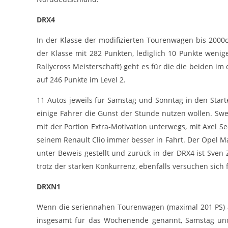
Zweck:
Bereitstellung von interaktiven Karten auf
unserer Website gesetzt werden.
DRX4
In der Klasse der modifizierten Tourenwagen bis 2000
Marketing
der Klasse mit 282 Punkten, lediglich 10 Punkte weni
Marketing-Cookies werden von Drittanbietern verwendet, um
Rallycross Meisterschaft) geht es für die die beiden im
personalisierte Werbung anzuzeigen. Dazu verfolgen sie die
auf 246 Punkte im Level 2.
Aktivitäten der Besucher über verschiedene Websites hinweg.
11 Autos jeweils für Samstag und Sonntag in den Starte
Google Ads
einige Fahrer die Gunst der Stunde nutzen wollen. Sw
_gcl_aw, _gcl_gs, _gclid, _gcl_au, FPGCLAW,
Name:
mit der Portion Extra-Motivation unterwegs, mit Axel
FPAU
seinem Renault Clio immer besser in Fahrt. Der Opel 
Google LLC
Anbieter:
unter Beweis gestellt und zurück in der DRX4 ist Sven
Wir nutzen Marketing-Cookies, um den
trotz der starken Konkurrenz, ebenfalls versuchen sich f
Zweck:
Erfolg unserer Online-Werbemaßnahmen
auf anderen Seiten zu messen und damit
DRXN1
eine optimale Verteilung unseres
Werbebudgets zu gewährleisten.
Wenn die seriennahen Tourenwagen (maximal 201 PS) a
90 Tage
Cookie Laufzeit:
insgesamt für das Wochenende genannt, Samstag und 