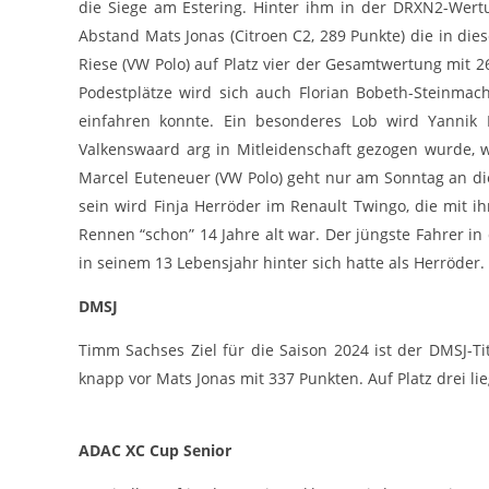
die Siege am Estering. Hinter ihm in der DRXN2-Wert
Abstand Mats Jonas (Citroen C2, 289 Punkte) die in dies
Riese (VW Polo) auf Platz vier der Gesamtwertung mit
Podestplätze wird sich auch Florian Bobeth-Steinmach
einfahren konnte. Ein besonderes Lob wird Yannik M
Valkenswaard arg in Mitleidenschaft gezogen wurde, 
Marcel Euteneuer (VW Polo) geht nur am Sonntag an di
sein wird Finja Herröder im Renault Twingo, die mit i
Rennen “schon” 14 Jahre alt war. Der jüngste Fahrer i
in seinem 13 Lebensjahr hinter sich hatte als Herröder.
DMSJ
Timm Sachses Ziel für die Saison 2024 ist der DMSJ-T
knapp vor Mats Jonas mit 337 Punkten. Auf Platz drei li
ADAC XC Cup
Senior